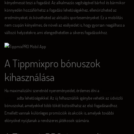
kényelmessé teszi a fogadást. Az alkalmazás segítségével bárhol és bármikor
könnyedén hozzáférhetsz a fogadási lehetőségekhez, ellenőrizheted az
eredményeket, és követheted az aktuális sporteseményeket. Ez a mobilitás
nem csupán kényelmes, de növeli az esélyeidet is, hogy gyorsan reagálhass a
változó helyzetekre, ami elengedhetetlen a sikeres fogadásokhoz.
A Tippmixpro bónuszok
kihasználása
Ha maximalizálni szeretnéd nyereményeidet, érdemes élni a
Tippmixpro
bónusz
adta lehetőségekkel. Az új felhasználók igénybe vehetik az üdvözlő
bónuszokat, amelyekkel több tőkét biztosíthatsz az első fogadásaidhoz.
Emellett vannak különleges promóciók és akciók is, amelyek további
előnyöket nyújtanak a rendszeres játékosok számára.