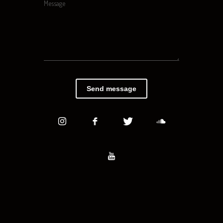
Message
Send message