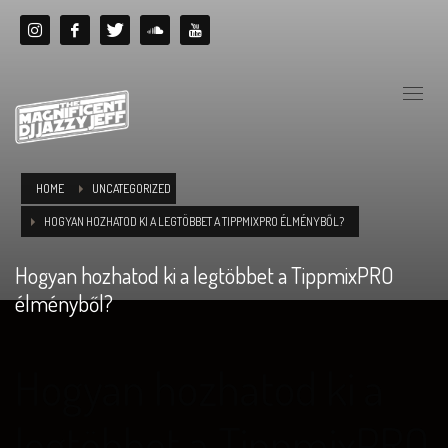
HOME
UNCATEGORIZED
HOGYAN HOZHATOD KI A LEGTÖBBET A TIPPMIXPRO ÉLMÉNYBŐL?
Hogyan hozhatod ki a legtöbbet a TippmixPRO
élményből?
Hogyan hozhatod ki a
legtöbbet a TippmixPRO