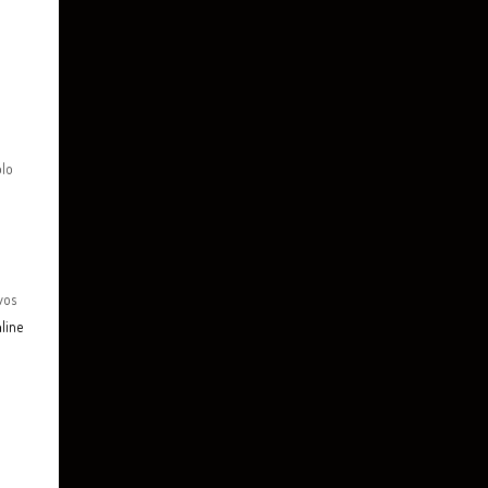
olo
vos
line