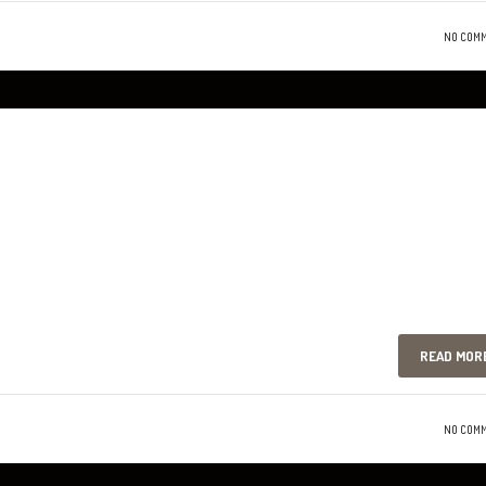
NO COM
READ MOR
NO COM