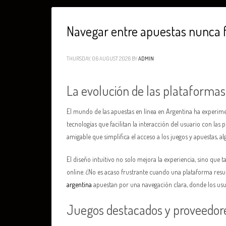
Navegar entre apuestas nunca fu
THURSDAY, 06 AUGUST 2026
BY
ADMIN
La evolución de las plataforma
El mundo de las apuestas en línea en Argentina ha experime
tecnologías que facilitan la interacción del usuario con las
amigable que simplifica el acceso a los juegos y apuestas
El diseño intuitivo no solo mejora la experiencia, sino que
online. ¿No es acaso frustrante cuando una plataforma res
argentina
apuestan por una navegación clara, donde los usu
Juegos destacados y proveedore