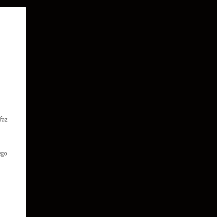
rfaz
ego