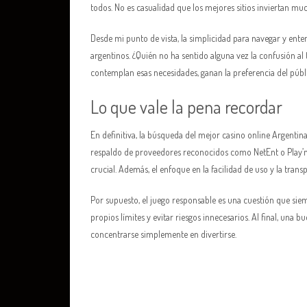
todos. No es casualidad que los mejores sitios inviertan mu
Desde mi punto de vista, la simplicidad para navegar y enten
argentinos. ¿Quién no ha sentido alguna vez la confusión al
contemplan esas necesidades, ganan la preferencia del públ
Lo que vale la pena recordar
En definitiva, la búsqueda del mejor casino online Argentina
respaldo de proveedores reconocidos como NetEnt o Play’n
crucial. Además, el enfoque en la facilidad de uso y la trans
Por supuesto, el juego responsable es una cuestión que sie
propios límites y evitar riesgos innecesarios. Al final, una 
concentrarse simplemente en divertirse.