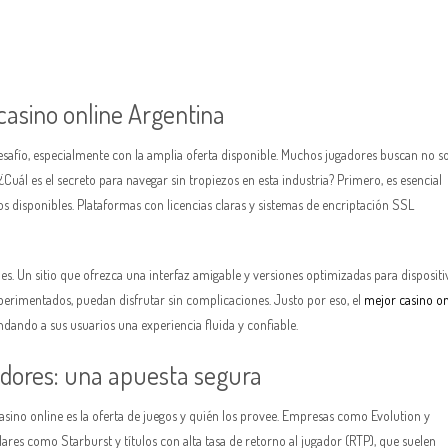
 casino online Argentina
esafío, especialmente con la amplia oferta disponible. Muchos jugadores buscan no s
¿Cuál es el secreto para navegar sin tropiezos en esta industria? Primero, es esencial
os disponibles. Plataformas con licencias claras y sistemas de encriptación SSL
les. Un sitio que ofrezca una interfaz amigable y versiones optimizadas para dispositi
xperimentados, puedan disfrutar sin complicaciones. Justo por eso, el
mejor casino on
indando a sus usuarios una experiencia fluida y confiable.
edores: una apuesta segura
asino online es la oferta de juegos y quién los provee. Empresas como Evolution y
es como Starburst y títulos con alta tasa de retorno al jugador (RTP), que suelen