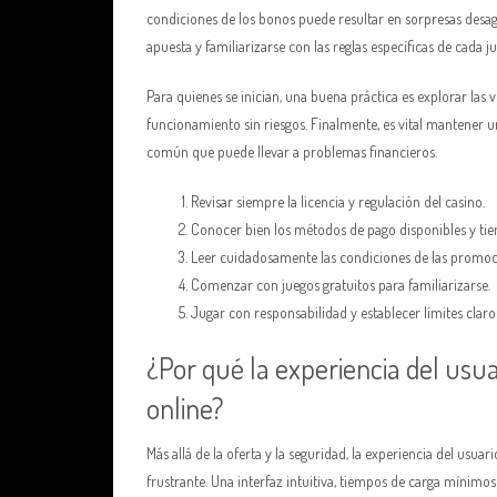
condiciones de los bonos puede resultar en sorpresas desagr
apuesta y familiarizarse con las reglas específicas de cada j
Para quienes se inician, una buena práctica es explorar las 
funcionamiento sin riesgos. Finalmente, es vital mantener 
común que puede llevar a problemas financieros.
Revisar siempre la licencia y regulación del casino.
Conocer bien los métodos de pago disponibles y ti
Leer cuidadosamente las condiciones de las promoc
Comenzar con juegos gratuitos para familiarizarse.
Jugar con responsabilidad y establecer límites claro
¿Por qué la experiencia del usu
online?
Más allá de la oferta y la seguridad, la experiencia del usua
frustrante. Una interfaz intuitiva, tiempos de carga mínimos 