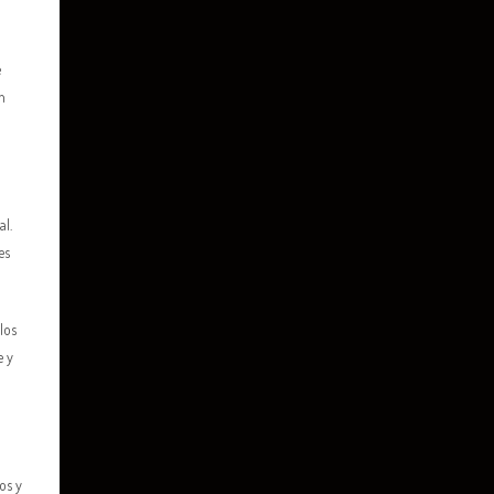
e
n
al.
es
los
e y
os y