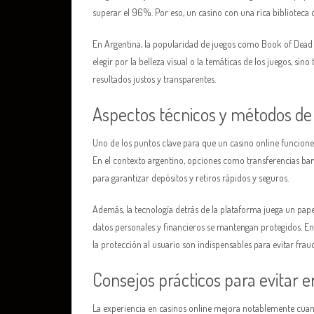
superar el 96%. Por eso, un casino con una rica biblioteca
En Argentina, la popularidad de juegos como Book of Dead o
elegir por la belleza visual o la temáticas de los juegos, si
resultados justos y transparentes.
Aspectos técnicos y métodos de
Uno de los puntos clave para que un casino online funcione 
En el contexto argentino, opciones como transferencias banca
para garantizar depósitos y retiros rápidos y seguros.
Además, la tecnología detrás de la plataforma juega un pa
datos personales y financieros se mantengan protegidos. En 
la protección al usuario son indispensables para evitar fraud
Consejos prácticos para evitar 
La experiencia en casinos online mejora notablemente cuando