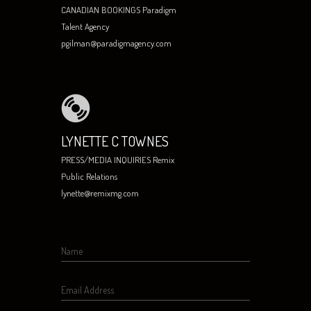
CANADIAN BOOKINGS Paradigm
Talent Agency
pgilman@paradigmagency.com
LYNETTE C TOWNES
PRESS/MEDIA INQUIRIES Remix
Public Relations
lynette@remixmg.com
Name
Email Address