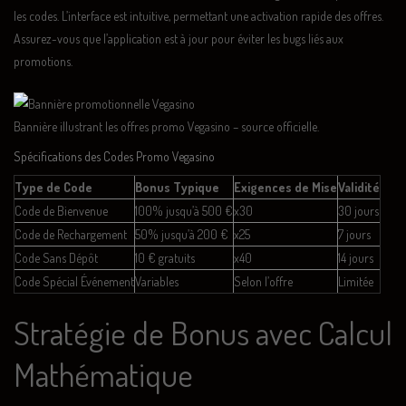
les codes. L’interface est intuitive, permettant une activation rapide des offres.
Assurez-vous que l’application est à jour pour éviter les bugs liés aux
promotions.
Bannière illustrant les offres promo Vegasino – source officielle.
Spécifications des Codes Promo Vegasino
Type de Code
Bonus Typique
Exigences de Mise
Validité
Code de Bienvenue
100% jusqu’à 500 €
x30
30 jours
Code de Rechargement
50% jusqu’à 200 €
x25
7 jours
Code Sans Dépôt
10 € gratuits
x40
14 jours
Code Spécial Événement
Variables
Selon l’offre
Limitée
Stratégie de Bonus avec Calcul
Mathématique