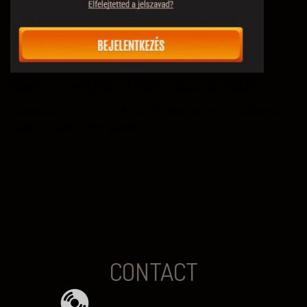
HOGYAN LEHET REGISZTRÁLNI A VEGAS.HU ONLINE KASZINÓBAN?
GEHANDICAPT SELECTIE EN PAKKET LEVERANCIER . IN HEEL NEDERLAND
ENJOY THE GAME LEMON CASINO
CONTACT