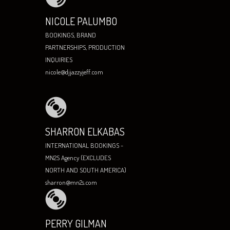
NICOLE PALUMBO
BOOKINGS, BRAND
PARTNERSHIPS, PRODUCTION
INQUIRIES
nicole@djjazzyjeff.com
SHARRON ELKABAS
INTERNATIONAL BOOKINGS -
MN2S Agency (EXCLUDES
NORTH AND SOUTH AMERICA)
sharron@mn2s.com
PERRY GILMAN