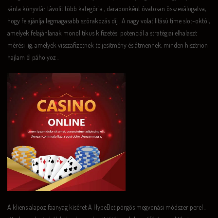
sánta könyvtár távolít több kategória , darabonként óvatosan összeválogatva,
hogy felajánlja legmagasabb szórakozás díj . A nagy volatilitású time slot-októl,
amelyek felajánlanak monolitikus kifizetési potenciál a stratégiai elhalaszt
mérési-ig, amelyek visszafizetnek teljesítmény és átmennek, minden hisztrion
hajlam él páholyoz .
A kliens alapoz faanyag kíséret A HypeBet pörgős megvonási módszer perel ,