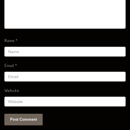
Name
*
Email
*
Website