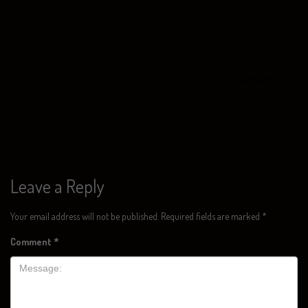
TEST POST CREATED
WILD FORTUNE CASINON BONUS ILMAN TALLETUSTA — FI
PONTOSAN MI LÉTEZNEK INGYENES FELTÖLTÉS PROMÓCIÓK ➤ MAGYAR
RÉGIÓ ????
Leave a Reply
Your email address will not be published.
Required fields are marked
*
Comment
*