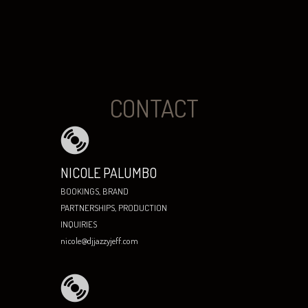
CONTACT
NICOLE PALUMBO
BOOKINGS, BRAND
PARTNERSHIPS, PRODUCTION
INQUIRIES
nicole@djjazzyjeff.com