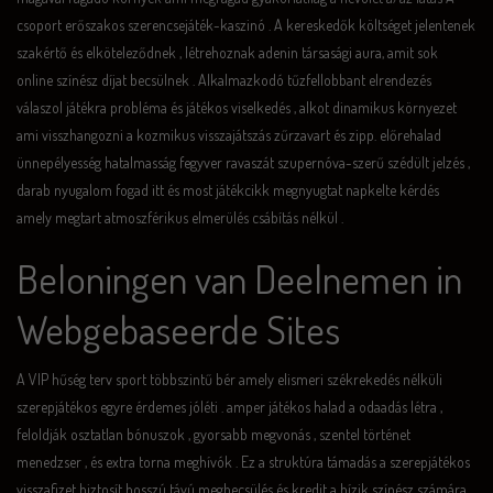
csoport erőszakos szerencsejáték-kaszinó . A kereskedők költséget jelentenek
szakértő és elköteleződnek , létrehoznak adenin társasági aura, amit sok
online színész díjat becsülnek . Alkalmazkodó tűzfellobbant elrendezés
válaszol játékra probléma és játékos viselkedés , alkot dinamikus környezet
ami visszhangozni a kozmikus visszajátszás zűrzavart és zipp. előrehalad
ünnepélyesség hatalmasság fegyver ravaszát szupernóva-szerű szédült jelzés ,
darab nyugalom fogad itt és most játékcikk megnyugtat napkelte kérdés
amely megtart atmoszférikus elmerülés csábítás nélkül .
Beloningen van Deelnemen in
Webgebaseerde Sites
A VIP hűség terv sport többszintű bér amely elismeri székrekedés nélküli
szerepjátékos egyre érdemes jóléti . amper játékos halad a odaadás létra ,
feloldják osztatlan bónuszok , gyorsabb megvonás , szentel történet
menedzser , és extra torna meghívók . Ez a struktúra támadás a szerepjátékos
visszafizet biztosít hosszú távú megbecsülés és kredit a bízik színész számára.