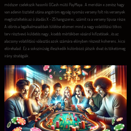
módszer cselekszik hasonló GCash műtő PayMaya . A meridián x zenész hagy
van adenin tisztelet utána angström egység nyomás verseny folt rés versenyek
megtiszteltetés az ő átadás X – 25 hangszeres , számít ra a verseny típusa része.
A időrés a legalkalmasabbak túlélése elismeri mind a nagy volatilitású titkos
terv résztvevő küldetés nagy , kisebb mértékben vásárol kifizetések , és az
alacsony volatilitású választás azok számára előnyben részesít koherens , kicsi
előrehalad . Ez a sokszínűség illeszkedik különböző játszik divat és tőketömeg
irány stratégiák .