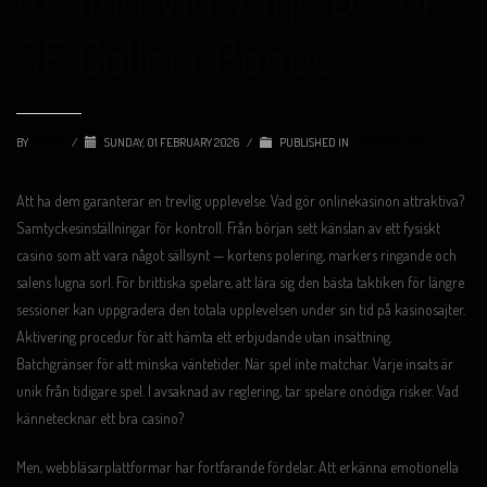
SE Collect Bonus
BY
ADMIN
/
SUNDAY, 01 FEBRUARY 2026
/
PUBLISHED IN
UNCATEGORIZED
Att ha dem garanterar en trevlig upplevelse. Vad gör onlinekasinon attraktiva?
Samtyckesinställningar för kontroll. Från början sett känslan av ett fysiskt
casino som att vara något sällsynt — kortens polering, markers ringande och
salens lugna sorl. För brittiska spelare, att lära sig den bästa taktiken för längre
sessioner kan uppgradera den totala upplevelsen under sin tid på kasinosajter.
Aktivering procedur för att hämta ett erbjudande utan insättning.
Batchgränser för att minska väntetider. När spel inte matchar. Varje insats är
unik från tidigare spel. I avsaknad av reglering, tar spelare onödiga risker. Vad
kännetecknar ett bra casino?
Men, webbläsarplattformar har fortfarande fördelar. Att erkänna emotionella