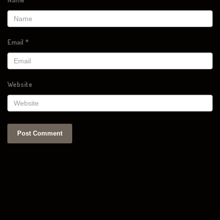
Email
*
Website