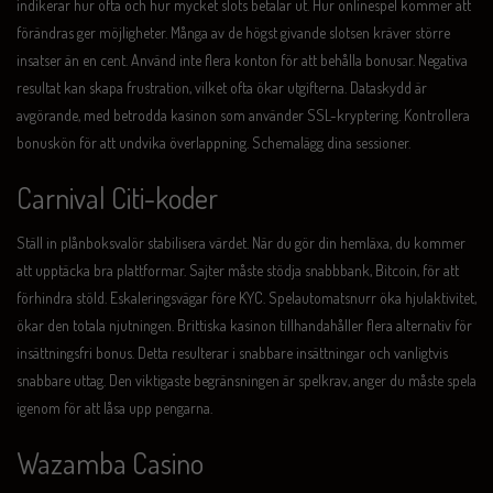
indikerar hur ofta och hur mycket slots betalar ut. Hur onlinespel kommer att
förändras ger möjligheter. Många av de högst givande slotsen kräver större
insatser än en cent. Använd inte flera konton för att behålla bonusar. Negativa
resultat kan skapa frustration, vilket ofta ökar utgifterna. Dataskydd är
avgörande, med betrodda kasinon som använder SSL-kryptering. Kontrollera
bonuskön för att undvika överlappning. Schemalägg dina sessioner.
Carnival Citi-koder
Ställ in plånboksvalör stabilisera värdet. När du gör din hemläxa, du kommer
att upptäcka bra plattformar. Sajter måste stödja snabbbank, Bitcoin, för att
förhindra stöld. Eskaleringsvägar före KYC. Spelautomatsnurr öka hjulaktivitet,
ökar den totala njutningen. Brittiska kasinon tillhandahåller flera alternativ för
insättningsfri bonus. Detta resulterar i snabbare insättningar och vanligtvis
snabbare uttag. Den viktigaste begränsningen är spelkrav, anger du måste spela
igenom för att låsa upp pengarna.
Wazamba Casino