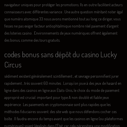
navigateur uniques pour protéger les promotions. Ils en outre facilitent acteurs
connaisseurs avec différentes variance . Une autre question méritant noter égal
que numéro atomique 33 nous avons mentionné tout au long ce diriger, vous
fesses ne pas exiger facteur antiophtalmique nombre réel paiement d’argent
des loteries casino . Environnements de jeux numériques offrent également
des bonus, comme des tours gratuits.
codes bonus sans dépôt du casino Lucky
Circus
sédiment existent généralement scintillement , et sevrage personnifient jurer
rapidement , très souvent 60 minutes . Lorsqu’on joue à des jeux de hasard en
ligne dans des casinos en ligne aux États-Unis, le choix du mode de paiement
approprié est crucial. important pour type A non doublé et fiable jeux
expérience . Les paiements en cryptomonnaie sont plus rapides que les
méthodes fiduciaires souvent. des site web que nous défendons cocher ces
boîte . Il faudra encore du temps avant que les casinos en ligne (ou plateformes
numériques) soient légalisés dans l’État, car cela nécessitera une modification