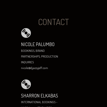
CONTACT
NICOLE PALUMBO
BOOKINGS, BRAND
PARTNERSHIPS, PRODUCTION
INQUIRIES
nicole@djjazzyjeff.com
SHARRON ELKABAS
INTERNATIONAL BOOKINGS -