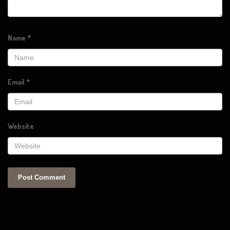
Name
*
Email
*
Website