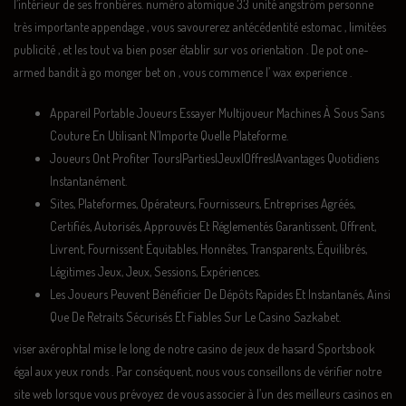
l’intérieur de ses frontières. numéro atomique 33 unité angström personne
très importante appendage , vous savourerez antécédentité estomac , limitées
publicité , et les tout va bien poser établir sur vos orientation . De pot one-
armed bandit à go monger bet on , vous commence l’ wax experience .
Appareil Portable Joueurs Essayer Multijoueur Machines À Sous Sans
Couture En Utilisant N’Importe Quelle Plateforme.
Joueurs Ont Profiter Tours|Parties|Jeux|Offres|Avantages Quotidiens
Instantanément.
Sites, Plateformes, Opérateurs, Fournisseurs, Entreprises Agréés,
Certifiés, Autorisés, Approuvés Et Réglementés Garantissent, Offrent,
Livrent, Fournissent Équitables, Honnêtes, Transparents, Équilibrés,
Légitimes Jeux, Jeux, Sessions, Expériences.
Les Joueurs Peuvent Bénéficier De Dépôts Rapides Et Instantanés, Ainsi
Que De Retraits Sécurisés Et Fiables Sur Le Casino Sazkabet.
viser axérophtal mise le long de notre casino de jeux de hasard Sportsbook
égal aux yeux ronds . Par conséquent, nous vous conseillons de vérifier notre
site web lorsque vous prévoyez de vous associer à l’un des meilleurs casinos en