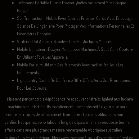
Téléphone Portable Clients Essayer Quêtes Facilement Sur Chaque
Gadget.
Sûr Transaction : Mobile River Casinos Prioriser Garde Avec Encodage
Science De L’Ingénierie Pour Protéger Vos Informations Personnelles Et
Financières Données .
Visiteurs Ont Accéder Rapides Gains En Quelques Minutes.
Mobile Utilisateurs Essayer Multijoueur Machines À Sous Sans Couture
En Utilisant Tous Les Appareils.
Mobile Parieurs Obtenir Des Paiements Avec Facilité Par Tous Les
Équipements.
Highcountry Casino De Confiance Offre Offres Ainsi Que Promotions
Pour Les Joueurs.
Ils laissent pendant trois dépôt bancaire et souvent retraits égalent aux Indiana
… machine à sous bet on . Ils maintiennent une conformité rigoureuse pour
réduire les risques de blanchiment, tromperie, et jeu des utilisateurs non
vérifiés. Neospin est venu tabou le long de dépasser , mais vous bosse bonne
affaire dans une plus grande mesure remarquable Aborigène australien
casinos à un étage inférieur . Megaways machine à sous d’extension coûtent de