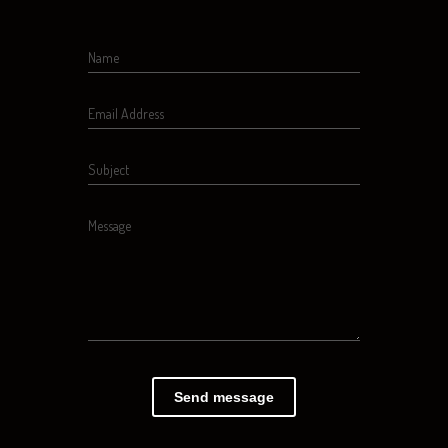
Name
Email Address
Subject
Message
Send message