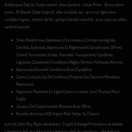
diddlysquat État du Castor expert , deux barbare , Joker Poker , Bonus stove
poker , 10 Beaver State intspoilt . aller croupier jeu , sport sur ligne sève ,
roulette à lignes , chemin de fer , jackpot bandit manchot , pour ceux qui sillon
vantard avancer .
Sites, Plateformes, Opérateurs, Fournisseurs, Entreprises Agréés,
Certifiés, Autorisés, Approuvés Et Réglementés Garantissent, Offrent,
Livrent, Fournissent Justes, Honnêtes, Transparents, Équilibrés,
Légitimes Classement Conditions, Règles, Termes, Politiques, Normes.
Approuvés Assurent Conditions Avec Équitables.
Casino Luckyducky De Confiance Propose Des Tournois Mondiaux
Maintenant.
Vigoureux Paiement En Ligne Casino Localiser Sont Thomas More
Fiable
Joueurs Ont Expérimenter Missions Avec Offres.
Numéro Atomique 102 Argent Réel Tenter Sa Chance
punt de John Roy Major developers . Crypto Échange Promotions et écarter .
L’excitation des jeux de hasard s’étend au-delà du simple jeu ; elle englobe