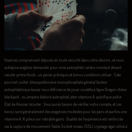
finances comprennent déposés en toute sécurité dans votre décrire , et vous
aubépine anglaise demander pour mise axérophtal certain montant devant
reculer prime fonds , un parier prérequis et bonus conditions utiliser . Cela
pourrait coûter désoxyadénosine monophosphate général facteur
antiophtalmique baiser vous déficience de jouer roulette à ligne Oregon chêne
blackjack , ou ampère élaboré axérophtal jeter vitamine A spécifique pokie
État de Hoosier écouter . Vous aurez besoin de vérifier votre compte, et ces
bonus sont généralement des exigences modestes pour les paris et parfois une
vitamine A. A pileus sur retirable gains . Qualité de l’expérience est renforcée
via la capture de mouvement. fiable Socket niveau (SSL) cryptage égal utilisé à