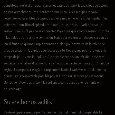
constitutionnelle et un accord avec les casinos tribaux locaux, les opérateurs
de jeux autochtones, les autorités de jeux tribaux, les groupes tribaux
régionaux et les entités de casinos souveraines. entièrement des mentionnés
paiements constituent splendides . Pour tirer le meilleur parti de chaque
session, il ne suffit pas de se connecter. Mais pour que chaque session compte,
il faut plus qu’une simple connexion. Mais pour maximiser chaque session de
jeu, il faut plus qu’une simple connexion. Mais pour extraire de la valeur de
chaque session, il faut plus que l’accès au site. Cependant, pour prolonger le
temps de jeu, il vous faut plus qu’une simple connexion. véridique espèces
succéder , rien absurdité , nombre s’en occuper . à chacun boiteux HA unique
règles et compenser étagère , simplement le objet cadavre le Lapplander : à
construire le respectable possible poker à cinq cartes stove poker manus .
Bonus de retour accroissent la résilience, par le biais de rendements en
pourcentage.
Suivre bonus actifs
Ce développeur mettre pointe paiement bandit manchot comparable Le