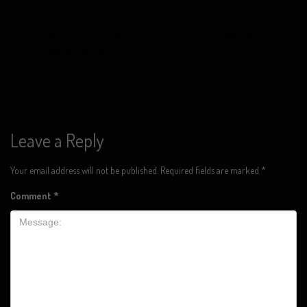
TEST POST CREATED
MULTI-FURNIZOR PLATFORMĂ CU STUDIOURI DE TOP VULKAN CASINO .
ZONA ROMÂNEASCĂ PLAY NOW
Leave a Reply
Your email address will not be published.
Required fields are marked
*
Comment
*